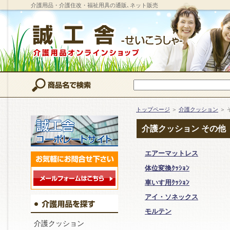
介護用品・介護住改・福祉用具の通販､ネット販売
トップページ
＞
介護クッション
＞ 
介護クッション その他
エアーマットレス
体位変換ｸｯｼｮﾝ
車いす用ｸｯｼｮﾝ
アイ・ソネックス
モルテン
介護クッション