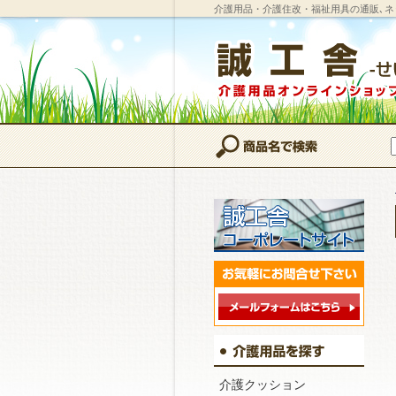
介護用品・介護住改・福祉用具の通販､ネ
介護クッション