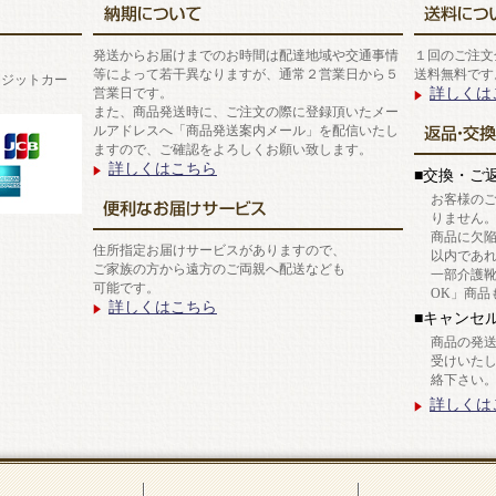
発送からお届けまでのお時間は配達地域や交通事情
１回のご注文
等によって若干異なりますが、通常２営業日から５
送料無料です
レジットカー
詳しくは
営業日です。
また、商品発送時に、ご注文の際に登録頂いたメー
ルアドレスへ「商品発送案内メール」を配信いたし
ますので、ご確認をよろしくお願い致します。
詳しくはこちら
■交換・ご
お客様の
りません
商品に欠
住所指定お届けサービスがありますので、
以内であ
ご家族の方から遠方のご両親へ配送なども
一部介護
可能です。
OK」商品
詳しくはこちら
■キャンセ
商品の発
受けいた
絡下さい
詳しくは