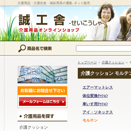
介護用品・介護住改・福祉用具の通販､ネット販売
トップページ
＞
介護クッション
＞ 
介護クッション モルテ
エアーマットレス
体位変換ｸｯｼｮﾝ
車いす用ｸｯｼｮﾝ
アイ・ソネックス
モルテン
介護クッション