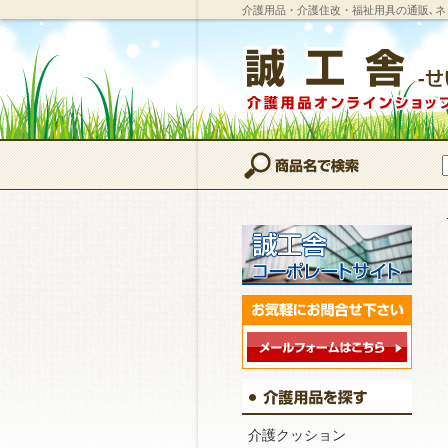
介護用品・介護住改・福祉用具の通販､ネ
介護クッション