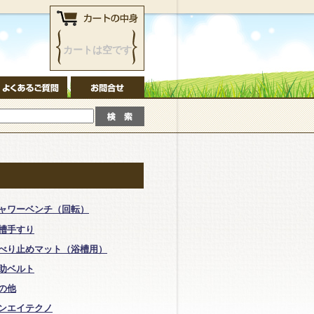
カートは空です
ャワーベンチ（回転）
槽手すり
べり止めマット（浴槽用）
助ベルト
の他
ンエイテクノ