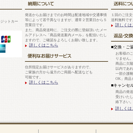
発送からお届けまでのお時間は配達地域や交通事情
１回のご注文
等によって若干異なりますが、通常２営業日から５
送料無料です
レジットカー
詳しくは
営業日です。
また、商品発送時に、ご注文の際に登録頂いたメー
ルアドレスへ「商品発送案内メール」を配信いたし
ますので、ご確認をよろしくお願い致します。
詳しくはこちら
■交換・ご
お客様の
りません
商品に欠
住所指定お届けサービスがありますので、
以内であ
ご家族の方から遠方のご両親へ配送なども
一部介護
可能です。
OK」商品
詳しくはこちら
■キャンセ
商品の発
受けいた
絡下さい
詳しくは