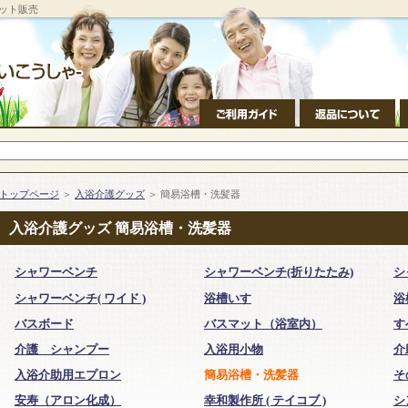
ット販売
トップページ
＞
入浴介護グッズ
＞ 簡易浴槽・洗髪器
入浴介護グッズ 簡易浴槽・洗髪器
シャワーベンチ
シャワーベンチ(折りたたみ)
シ
シャワーベンチ( ワイド )
浴槽いす
浴
バスボード
バスマット（浴室内）
す
介護 シャンプー
入浴用小物
介
入浴介助用エプロン
簡易浴槽・洗髪器
そ
安寿（アロン化成）
幸和製作所 ( テイコブ )
シ